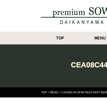
TOP
MENU
CEA08C44-
TOP
>
MENU
>
CEA08C44-8F46-46A3-AF87-EE9F