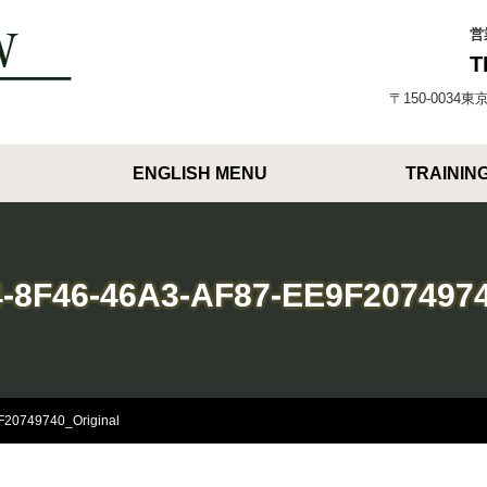
営
T
〒150-003
ENGLISH MENU
TRAININ
8F46-46A3-AF87-EE9F2074974
20749740_Original